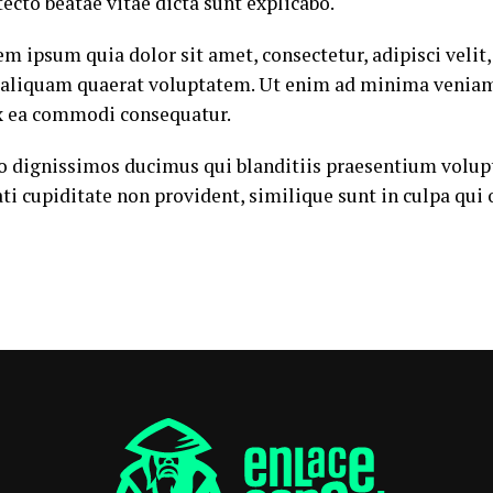
itecto beatae vitae dicta sunt explicabo.
em ipsum quia dolor sit amet, consectetur, adipisci vel
 aliquam quaerat voluptatem. Ut enim ad minima veniam
 ex ea commodi consequatur.
io dignissimos ducimus qui blanditiis praesentium volup
ti cupiditate non provident, similique sunt in culpa qui 