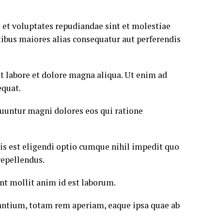
 et voluptates repudiandae sint et molestiae
tibus maiores alias consequatur aut perferendis
t labore et dolore magna aliqua. Ut enim ad
equat.
quuntur magni dolores eos qui ratione
is est eligendi optio cumque nihil impedit quo
repellendus.
unt mollit anim id est laborum.
antium, totam rem aperiam, eaque ipsa quae ab