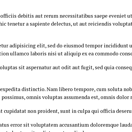
ficiis debitis aut rerum necessitatibus saepe eveniet ut
c tenetur a sapiente delectus, ut aut reiciendis volupta
tur adipisicing elit, sed do eiusmod tempor incididunt u
ion ullamco laboris nisi ut aliquip ex ea commodo cons
ptas sit aspernatur aut odit aut fugit, sed quia conse
 expedita distinctio. Nam libero tempore, cum soluta nob
 possimus, omnis voluptas assumenda est, omnis dolor 
at cupidatat non proident, sunt in culpa qui officia deser
 natus error sit voluptatem accusantium doloremque laud