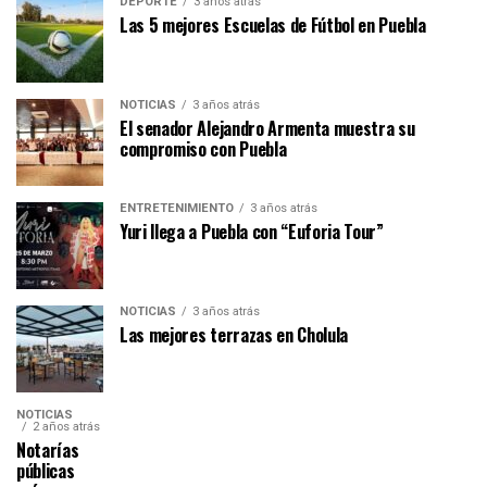
DEPORTE
3 años atrás
Las 5 mejores Escuelas de Fútbol en Puebla
NOTICIAS
3 años atrás
El senador Alejandro Armenta muestra su
compromiso con Puebla
ENTRETENIMIENTO
3 años atrás
Yuri llega a Puebla con “Euforia Tour”
NOTICIAS
3 años atrás
Las mejores terrazas en Cholula
NOTICIAS
2 años atrás
Notarías
públicas