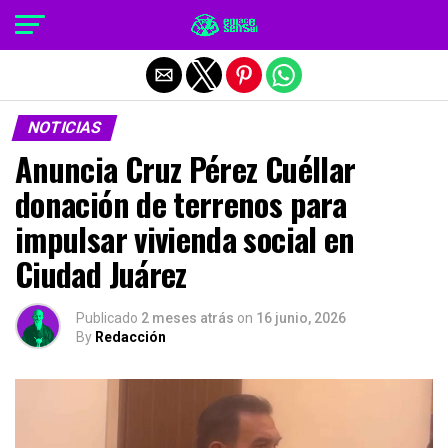
Salir de la versión móvil
NOTICIAS
Anuncia Cruz Pérez Cuéllar
donación de terrenos para
impulsar vivienda social en
Ciudad Juárez
Publicado
2 meses atrás
on
16 junio, 2026
By
Redacción