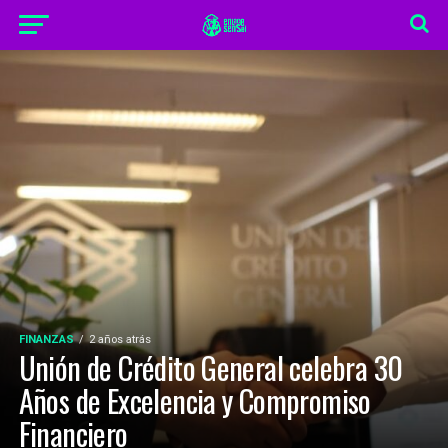
FINANZAS
2 años atrás
Unión de Crédito General celebra 30
Años de Excelencia y Compromiso
Financiero