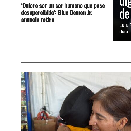
di
‘Quiero ser un ser humano que pase
de
desapercibido’: Blue Demon Jr.
anuncia retiro
Luis 
dura c