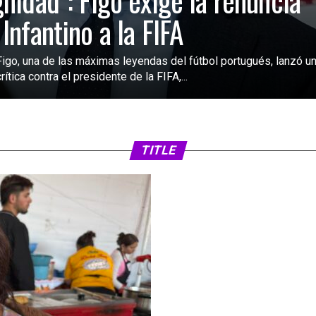
gnidad”: Figo exige la renuncia
 Infantino a la FIFA
Figo, una de las máximas leyendas del fútbol portugués, lanzó u
rítica contra el presidente de la FIFA,...
SIN CATEGORÍA
3 días atrás
FIFA analiza ampl
2030 a 64 selecc
TITLE