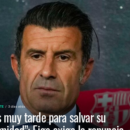
TE
3 días atrás
s muy tarde para salvar su