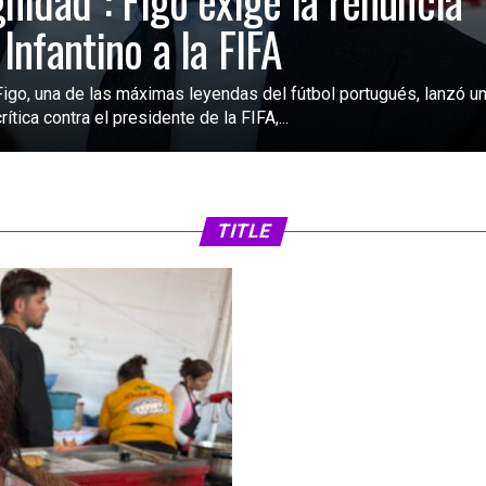
gnidad”: Figo exige la renuncia
 Infantino a la FIFA
Figo, una de las máximas leyendas del fútbol portugués, lanzó u
rítica contra el presidente de la FIFA,...
SIN CATEGORÍA
3 días atrás
FIFA analiza ampl
2030 a 64 selecc
TITLE