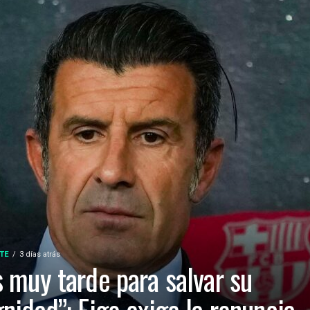
TE
3 días atrás
s muy tarde para salvar su