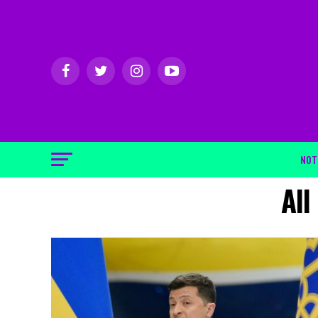
NOT
All