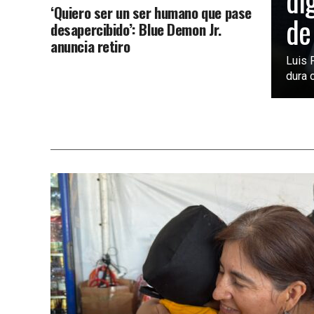
di
‘Quiero ser un ser humano que pase
de
desapercibido’: Blue Demon Jr.
anuncia retiro
Luis 
dura c