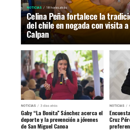
NOTICIAS
18 horas atrás
Celina Peña fortalece la tradic
del chile en nogada con visita a
Calpan
NOTICIAS
3 días atrás
NOTICIAS
Gaby “La Bonita” Sánchez acerca el
Encuesta
deporte y la prevención a jóvenes
Cruz Pére
de San Miguel Canoa
preferen