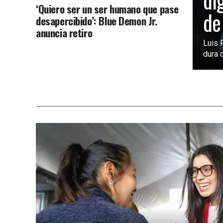
di
‘Quiero ser un ser humano que pase
de
desapercibido’: Blue Demon Jr.
anuncia retiro
Luis 
dura c