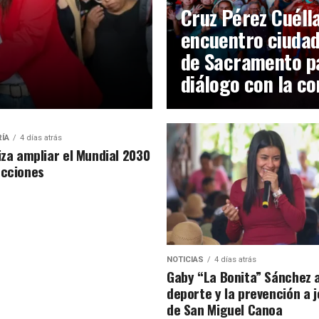
Cruz Pérez Cuéll
encuentro ciudad
de Sacramento pa
diálogo con la c
RÍA
4 días atrás
iza ampliar el Mundial 2030
ecciones
NOTICIAS
4 días atrás
Gaby “La Bonita” Sánchez 
deporte y la prevención a 
de San Miguel Canoa