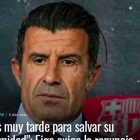
TE
4 días atrás
s muy tarde para salvar su