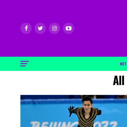
NOT
All