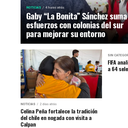
NOTICIAS
4 horas atrás
Gaby “La Bonita” Sánchez suma
esfuerzos con colonias del sur
para mejorar su entorno
SIN CATEGO
FIFA anal
a 64 sel
NOTICIAS
2 días atrás
Celina Peña fortalece la tradición
del chile en nogada con visita a
Calpan