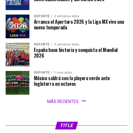
DEPORTE
2 semanas atrás
Arranca el Apertura 2026 y la Liga MX vive una
nueva temporada
DEPORTE
3 semanas atrás
España hace historia y conquista el Mundial
2026
DEPORTE
1 mes atrás
México saldrá con la playera verde ante
Inglaterra en octavos
MÁS RECIENTES
SIN CATEGORÍA
2 días atrás
FIFA analiza ampliar el Mundial 2030 a 64
NOTICIAS
2 días atrás
Gaby “La Bonita” Sánchez acerca el deporte y
selecciones
TITLE
la prevención a jóvenes de San Miguel Canoa