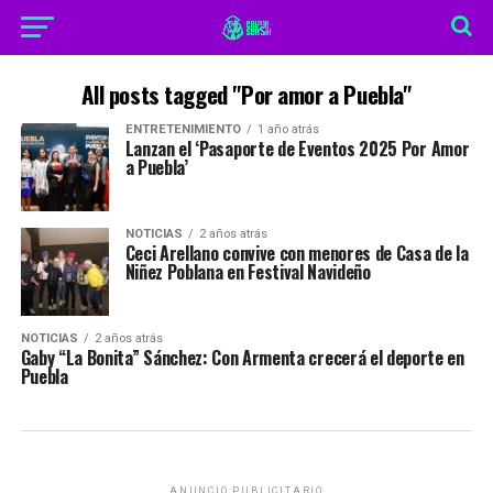
All posts tagged "Por amor a Puebla"
ENTRETENIMIENTO
1 año atrás
Lanzan el ‘Pasaporte de Eventos 2025 Por Amor
a Puebla’
NOTICIAS
2 años atrás
Ceci Arellano convive con menores de Casa de la
Niñez Poblana en Festival Navideño
NOTICIAS
2 años atrás
Gaby “La Bonita” Sánchez: Con Armenta crecerá el deporte en
Puebla
ANUNCIO PUBLICITARIO