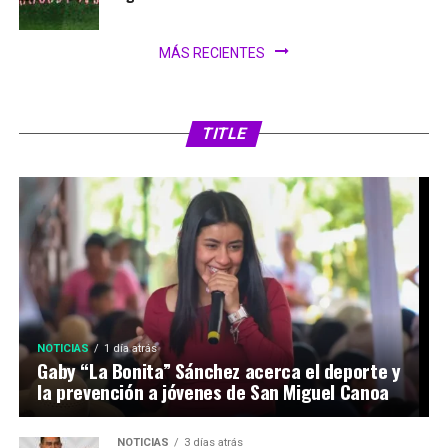
MÁS RECIENTES
SIN CATEGORÍA
1 día atrás
FIFA analiza ampliar el Mundial 2030 a 64
selecciones
TITLE
NOTICIAS
1 día atrás
Gaby “La Bonita” Sánchez acerca el deporte y
la prevención a jóvenes de San Miguel Canoa
NOTICIAS
3 días atrás