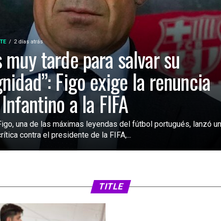
TE
2 días atrás
s muy tarde para salvar su
gnidad”: Figo exige la renuncia
 Infantino a la FIFA
Figo, una de las máximas leyendas del fútbol portugués, lanzó u
rítica contra el presidente de la FIFA,...
SIN CATEGORÍA
2 días atrás
FIFA analiza ampl
2030 a 64 selecc
TITLE