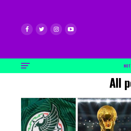
NOT
All 