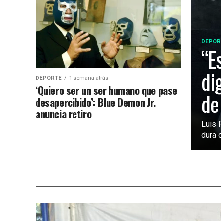
DEPOR
“E
di
DEPORTE
1 semana atrás
‘Quiero ser un ser humano que pase
de
desapercibido’: Blue Demon Jr.
anuncia retiro
Luis 
dura c