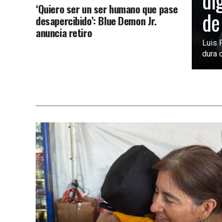
di
‘Quiero ser un ser humano que pase
de
desapercibido’: Blue Demon Jr.
anuncia retiro
Luis 
dura c