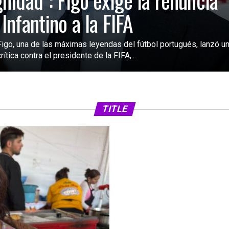
gnidad”: Figo exige la renuncia
 Infantino a la FIFA
Figo, una de las máximas leyendas del fútbol portugués, lanzó u
rítica contra el presidente de la FIFA,...
SIN CATEGORÍA
3 días atrás
FIFA analiza ampl
2030 a 64 selecc
TITLE