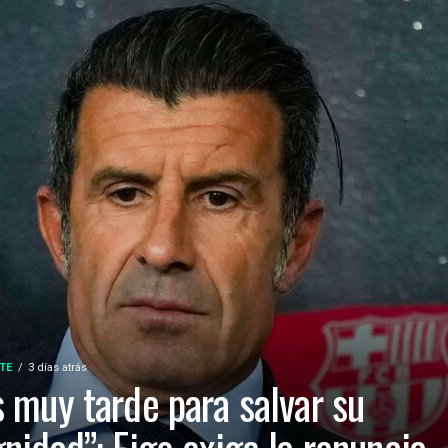
TE
3 días atrás
s muy tarde para salvar su