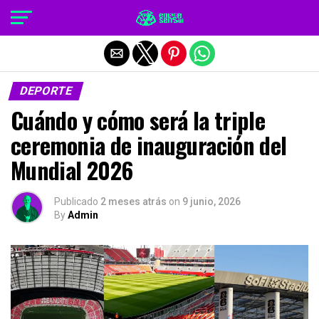
Salir de la versión móvil
DEPORTE
Cuándo y cómo será la triple
ceremonia de inauguración del
Mundial 2026
Publicado
2 meses atrás
on
9 junio, 2026
By
Admin