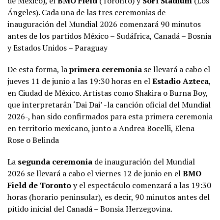
de México), el
BMO Field
(Toronto) y
SoFi Stadium
(Los
Ángeles). Cada una de las tres ceremonias de
inauguración del Mundial 2026 comenzará 90 minutos
antes de los partidos México – Sudáfrica, Canadá – Bosnia
y Estados Unidos – Paraguay
De esta forma, la
primera ceremonia
se llevará a cabo el
jueves 11 de junio a las 19:30 horas en el
Estadio Azteca
,
en Ciudad de México. Artistas como Shakira o Burna Boy,
que interpretarán ‘Dai Dai’ -la canción oficial del Mundial
2026-, han sido confirmados para esta primera ceremonia
en territorio mexicano, junto a Andrea Bocelli, Elena
Rose o Belinda
La
segunda ceremonia
de inauguración del Mundial
2026 se llevará a cabo el viernes 12 de junio en el
BMO
Field de Toronto
y el espectáculo comenzará a las 19:30
horas (horario peninsular), es decir, 90 minutos antes del
pitido inicial del Canadá – Bonsia Herzegovina.