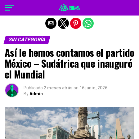
Salir de la versión móvil
SIN CATEGORÍA
Así le hemos contamos el partido
México – Sudáfrica que inauguró
el Mundial
Publicado
2 meses atrás
on
16 junio, 2026
By
Admin