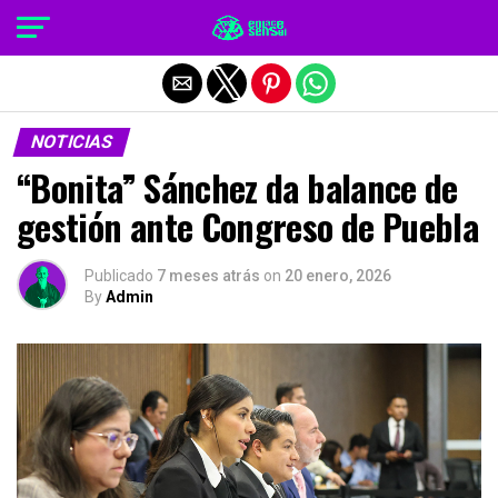
Salir de la versión móvil
NOTICIAS
“Bonita” Sánchez da balance de
gestión ante Congreso de Puebla
Publicado
7 meses atrás
on
20 enero, 2026
By
Admin