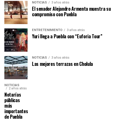
NOTICIAS
3 años atrás
El senador Alejandro Armenta muestra su
compromiso con Puebla
ENTRETENIMIENTO
3 años atrás
Yuri llega a Puebla con “Euforia Tour”
NOTICIAS
3 años atrás
Las mejores terrazas en Cholula
NOTICIAS
2 años atrás
Notarías
públicas
más
importantes
de Puebla