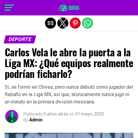
Salir de la versión móvil
DEPORTE
Carlos Vela le abre la puerta a la
Liga MX: ¿Qué equipos realmente
podrían ficharlo?
Sí, se formó en Chivas, pero nunca debutó como jugador del
Rebaño en la Liga MX, así que, técnicamente nunca jugó ni
un minuto en la primera división mexicana.
Publicado
3 años atrás
on
31 mayo, 2023
By
Admin