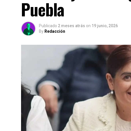
Puebla
Publicado
2 meses atrás
on
19 junio, 2026
By
Redacción