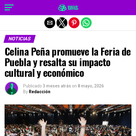
Salir de la versión móvil
NOTICIAS
Celina Peña promueve la Feria de
Puebla y resalta su impacto
cultural y económico
Publicado
3 meses atrás
on
8 mayo, 2026
By
Redacción