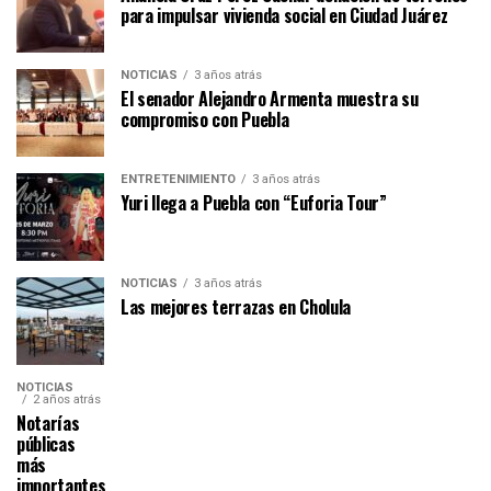
para impulsar vivienda social en Ciudad Juárez
NOTICIAS
3 años atrás
El senador Alejandro Armenta muestra su
compromiso con Puebla
ENTRETENIMIENTO
3 años atrás
Yuri llega a Puebla con “Euforia Tour”
NOTICIAS
3 años atrás
Las mejores terrazas en Cholula
NOTICIAS
2 años atrás
Notarías
públicas
más
importantes