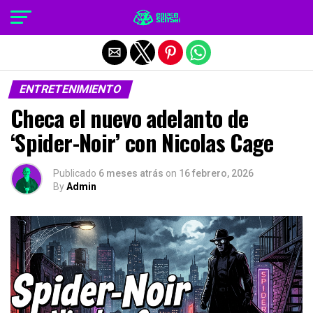
Salir de la versión móvil
ENTRETENIMIENTO
Checa el nuevo adelanto de
‘Spider-Noir’ con Nicolas Cage
Publicado
6 meses atrás
on
16 febrero, 2026
By
Admin