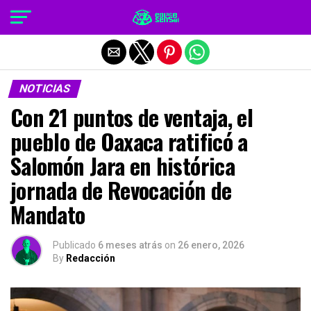
Salir de la versión móvil
NOTICIAS
Con 21 puntos de ventaja, el
pueblo de Oaxaca ratificó a
Salomón Jara en histórica
jornada de Revocación de
Mandato
Publicado
6 meses atrás
on
26 enero, 2026
By
Redacción