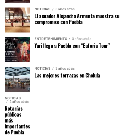
NOTICIAS
3 años atrás
El senador Alejandro Armenta muestra su
compromiso con Puebla
ENTRETENIMIENTO
3 años atrás
Yuri llega a Puebla con “Euforia Tour”
NOTICIAS
3 años atrás
Las mejores terrazas en Cholula
NOTICIAS
2 años atrás
Notarías
públicas
más
importantes
de Puebla