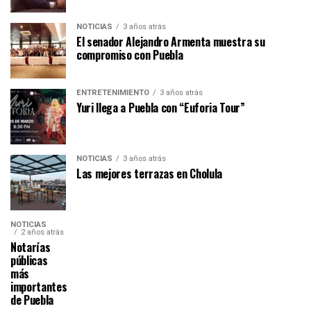
NOTICIAS
3 años atrás
El senador Alejandro Armenta muestra su
compromiso con Puebla
ENTRETENIMIENTO
3 años atrás
Yuri llega a Puebla con “Euforia Tour”
NOTICIAS
3 años atrás
Las mejores terrazas en Cholula
NOTICIAS
2 años atrás
Notarías
públicas
más
importantes
de Puebla