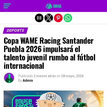
Salir de la versión móvil
DEPORTE
Copa WAME Racing Santander
Puebla 2026 impulsará el
talento juvenil rumbo al fútbol
internacional
Publicado
2 meses atrás
on
28 mayo, 2026
By
Admin