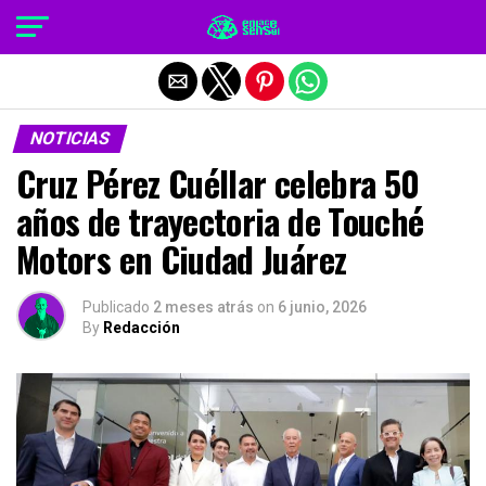
Salir de la versión móvil
NOTICIAS
Cruz Pérez Cuéllar celebra 50
años de trayectoria de Touché
Motors en Ciudad Juárez
Publicado
2 meses atrás
on
6 junio, 2026
By
Redacción