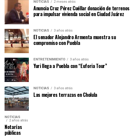
NOTICIAS
2 meses atrás
Anuncia Cruz Pérez Cuéllar donación de terrenos
para impulsar vivienda social en Ciudad Juárez
NOTICIAS
3 años atrás
El senador Alejandro Armenta muestra su
compromiso con Puebla
ENTRETENIMIENTO
3 años atrás
Yuri llega a Puebla con “Euforia Tour”
NOTICIAS
3 años atrás
Las mejores terrazas en Cholula
NOTICIAS
2 años atrás
Notarías
públicas