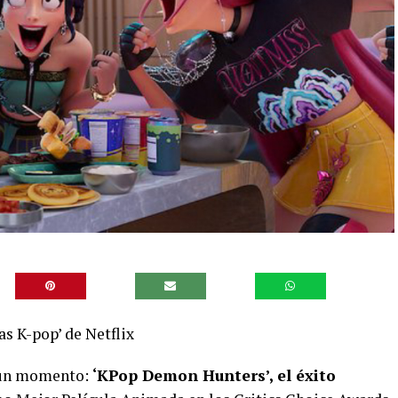
as K-pop’ de Netflix
lgún momento:
‘KPop Demon Hunters’, el éxito