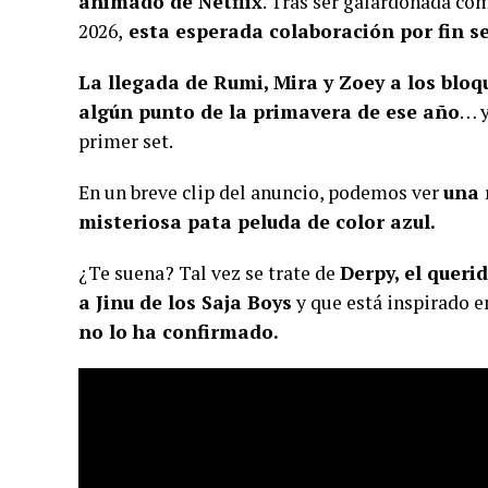
animado de Netflix
. Tras ser galardonada co
2026,
esta esperada colaboración por fin s
La llegada de Rumi, Mira y Zoey a los bloq
algún punto de la primavera de ese año
… y
primer set.
En un breve clip del anuncio, podemos ver
una 
misteriosa pata peluda de color azul.
¿Te suena? Tal vez se trate de
Derpy, el queri
a Jinu de los Saja Boys
y que está inspirado e
no lo ha confirmado.