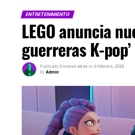
ENTRETENIMIENTO
LEGO anuncia nue
guerreras K-pop’ 
Publicado
6 meses atrás
on
6 febrero, 2026
By
Admin