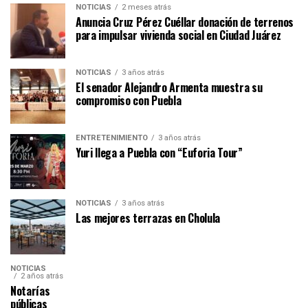
NOTICIAS
2 meses atrás
Anuncia Cruz Pérez Cuéllar donación de terrenos
para impulsar vivienda social en Ciudad Juárez
NOTICIAS
3 años atrás
El senador Alejandro Armenta muestra su
compromiso con Puebla
ENTRETENIMIENTO
3 años atrás
Yuri llega a Puebla con “Euforia Tour”
NOTICIAS
3 años atrás
Las mejores terrazas en Cholula
NOTICIAS
2 años atrás
Notarías
públicas