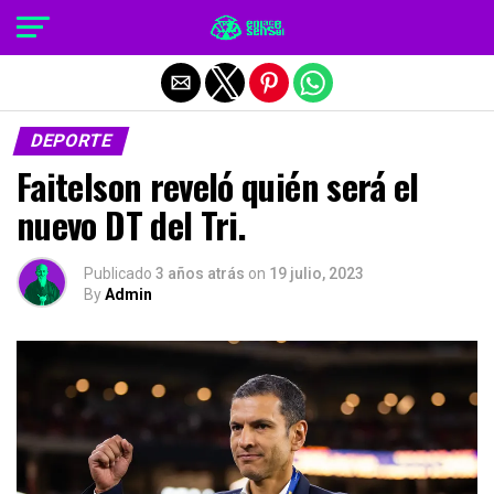
Salir de la versión móvil
DEPORTE
Faitelson reveló quién será el
nuevo DT del Tri.
Publicado
3 años atrás
on
19 julio, 2023
By
Admin