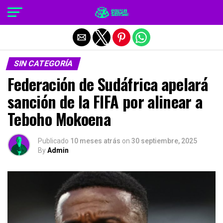
Salir de la versión móvil
SIN CATEGORÍA
Federación de Sudáfrica apelará
sanción de la FIFA por alinear a
Teboho Mokoena
Publicado
10 meses atrás
on
30 septiembre, 2025
By
Admin