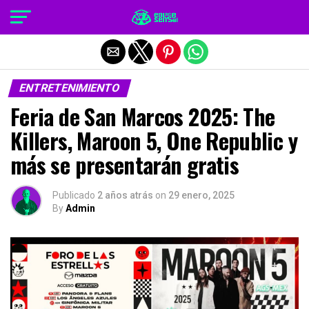
Salir de la versión móvil
ENTRETENIMIENTO
Feria de San Marcos 2025: The
Killers, Maroon 5, One Republic y
más se presentarán gratis
Publicado
2 años atrás
on
29 enero, 2025
By
Admin