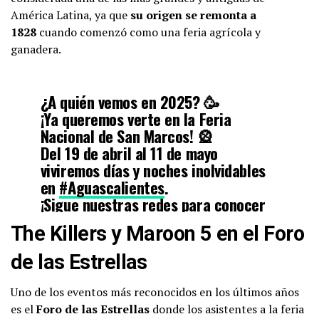
América Latina, ya que
su origen se remonta a
1828
cuando comenzó como una feria agrícola y
ganadera.
¿A quién vemos en 2025? 🥳
¡Ya queremos verte en la Feria
Nacional de San Marcos! 🎡
Del 19 de abril al 11 de mayo
viviremos días y noches inolvidables
en
#Aguascalientes
.
¡Sigue nuestras redes para conocer
todos los eventos que te
The Killers y Maroon 5 en el Foro
esperan!
#FNSM2025
pic.twitter.com/U2dJaFYioh
de las Estrellas
Uno de los eventos más reconocidos en los últimos años
— Feria de San Marcos (@FNSM_Oficial)
November 26,
2024
es el
Foro de las Estrellas
donde los asistentes a la feria