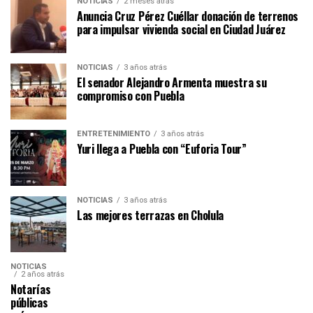
NOTICIAS
2 meses atrás
Anuncia Cruz Pérez Cuéllar donación de terrenos
para impulsar vivienda social en Ciudad Juárez
NOTICIAS
3 años atrás
El senador Alejandro Armenta muestra su
compromiso con Puebla
ENTRETENIMIENTO
3 años atrás
Yuri llega a Puebla con “Euforia Tour”
NOTICIAS
3 años atrás
Las mejores terrazas en Cholula
NOTICIAS
2 años atrás
Notarías
públicas