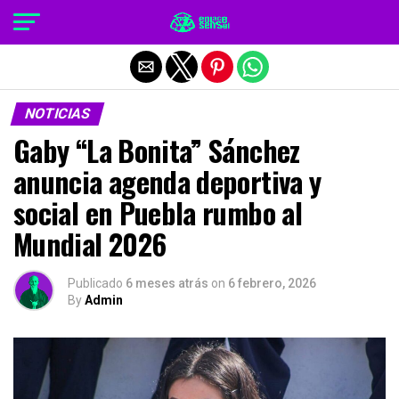
Salir de la versión móvil
NOTICIAS
Gaby “La Bonita” Sánchez
anuncia agenda deportiva y
social en Puebla rumbo al
Mundial 2026
Publicado
6 meses atrás
on
6 febrero, 2026
By
Admin