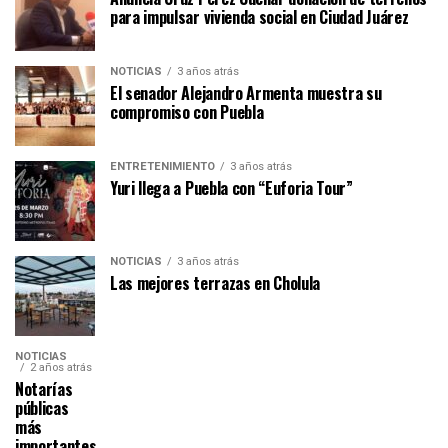
para impulsar vivienda social en Ciudad Juárez
NOTICIAS
3 años atrás
El senador Alejandro Armenta muestra su
compromiso con Puebla
ENTRETENIMIENTO
3 años atrás
Yuri llega a Puebla con “Euforia Tour”
NOTICIAS
3 años atrás
Las mejores terrazas en Cholula
NOTICIAS
2 años atrás
Notarías
públicas
más
importantes