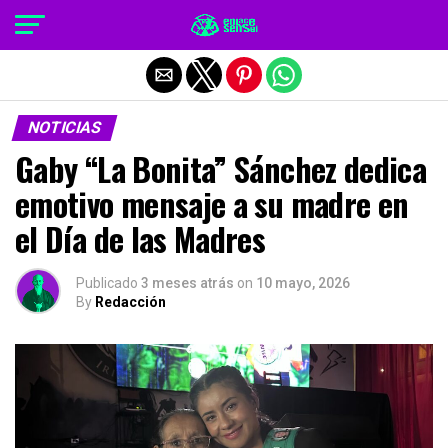
Salir de la versión móvil
NOTICIAS
Gaby “La Bonita” Sánchez dedica
emotivo mensaje a su madre en
el Día de las Madres
Publicado
3 meses atrás
on
10 mayo, 2026
By
Redacción