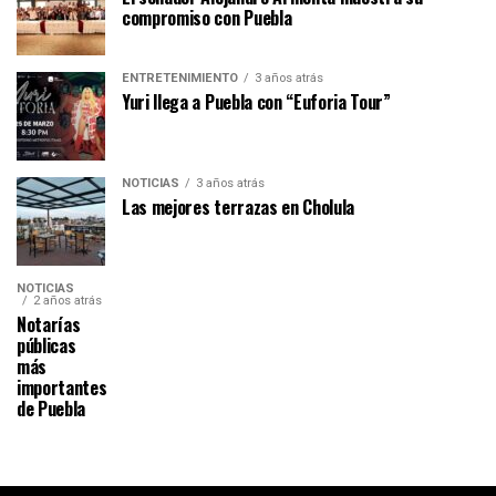
compromiso con Puebla
ENTRETENIMIENTO
3 años atrás
Yuri llega a Puebla con “Euforia Tour”
NOTICIAS
3 años atrás
Las mejores terrazas en Cholula
NOTICIAS
2 años atrás
Notarías
públicas
más
importantes
de Puebla