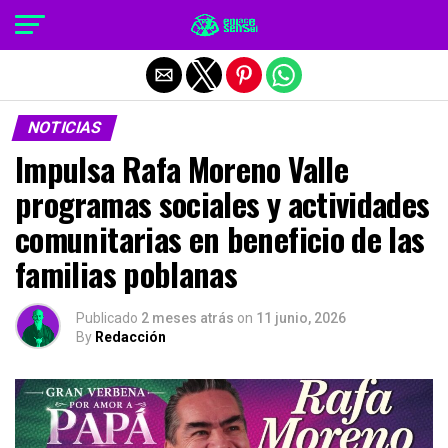
Salir de la versión móvil
NOTICIAS
Impulsa Rafa Moreno Valle
programas sociales y actividades
comunitarias en beneficio de las
familias poblanas
Publicado
2 meses atrás
on
11 junio, 2026
By
Redacción