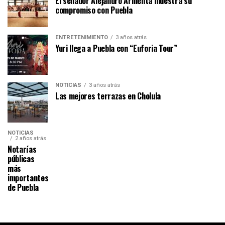
El senador Alejandro Armenta muestra su
compromiso con Puebla
ENTRETENIMIENTO
3 años atrás
Yuri llega a Puebla con “Euforia Tour”
NOTICIAS
3 años atrás
Las mejores terrazas en Cholula
NOTICIAS
2 años atrás
Notarías
públicas
más
importantes
de Puebla