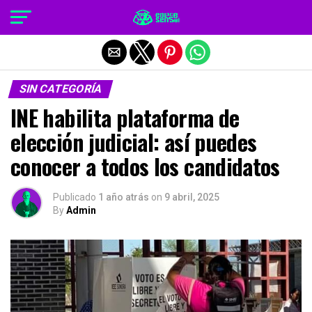
Salir de la versión móvil
SIN CATEGORÍA
INE habilita plataforma de
elección judicial: así puedes
conocer a todos los candidatos
Publicado
1 año atrás
on
9 abril, 2025
By
Admin