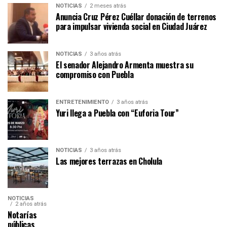
NOTICIAS
2 meses atrás
Anuncia Cruz Pérez Cuéllar donación de terrenos
para impulsar vivienda social en Ciudad Juárez
NOTICIAS
3 años atrás
El senador Alejandro Armenta muestra su
compromiso con Puebla
ENTRETENIMIENTO
3 años atrás
Yuri llega a Puebla con “Euforia Tour”
NOTICIAS
3 años atrás
Las mejores terrazas en Cholula
NOTICIAS
2 años atrás
Notarías
públicas