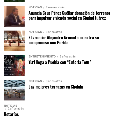
NOTICIAS
2 meses atrás
Anuncia Cruz Pérez Cuéllar donación de terrenos
para impulsar vivienda social en Ciudad Juárez
NOTICIAS
3 años atrás
El senador Alejandro Armenta muestra su
compromiso con Puebla
ENTRETENIMIENTO
3 años atrás
Yuri llega a Puebla con “Euforia Tour”
NOTICIAS
3 años atrás
Las mejores terrazas en Cholula
NOTICIAS
2 años atrás
Notarías