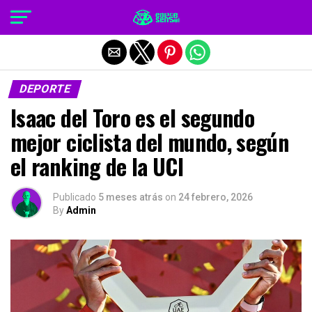
Salir de la versión móvil
DEPORTE
Isaac del Toro es el segundo
mejor ciclista del mundo, según
el ranking de la UCI
Publicado
5 meses atrás
on
24 febrero, 2026
By
Admin