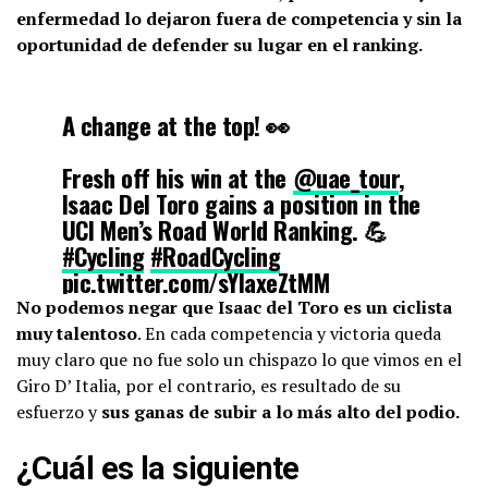
enfermedad lo dejaron fuera de competencia y sin la
oportunidad de defender su lugar en el ranking.
A change at the top! 👀
Fresh off his win at the
@uae_tour
,
Isaac Del Toro gains a position in the
UCI Men’s Road World Ranking. 💪
#Cycling
#RoadCycling
pic.twitter.com/sYIaxeZtMM
No podemos negar que Isaac del Toro es un ciclista
muy talentoso
. En cada competencia y victoria queda
— UCI (@UCI_cycling)
February 24, 2026
muy claro que no fue solo un chispazo lo que vimos en el
Giro D’ Italia, por el contrario, es resultado de su
esfuerzo y
sus ganas de subir a lo más alto del podio.
¿Cuál es la siguiente