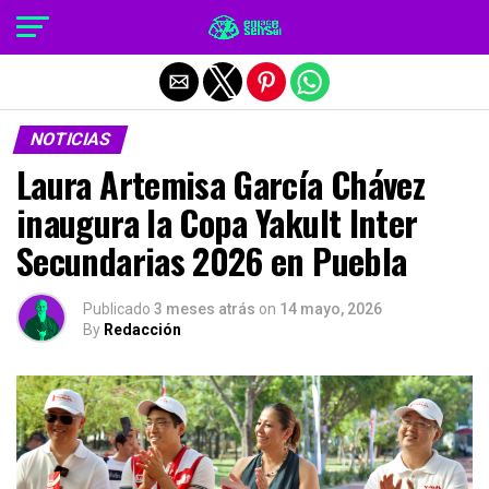
Salir de la versión móvil
NOTICIAS
Laura Artemisa García Chávez
inaugura la Copa Yakult Inter
Secundarias 2026 en Puebla
Publicado
3 meses atrás
on
14 mayo, 2026
By
Redacción