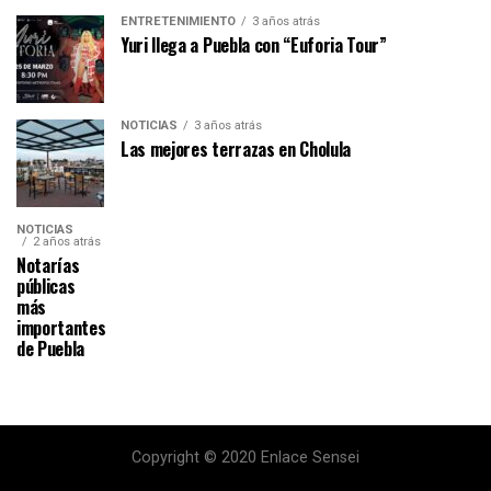
ENTRETENIMIENTO
3 años atrás
Yuri llega a Puebla con “Euforia Tour”
NOTICIAS
3 años atrás
Las mejores terrazas en Cholula
NOTICIAS
2 años atrás
Notarías
públicas
más
importantes
de Puebla
Copyright © 2020 Enlace Sensei