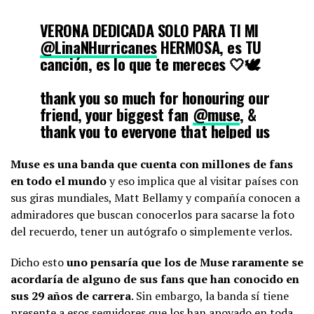
VERONA DEDICADA SOLO PARA TI MI
@LinaNHurricanes
HERMOSA, es TU
canción, es lo que te mereces 🤍🕊️
thank you so much for honouring our
friend, your biggest fan
@muse
, &
thank you to everyone that helped us
by using
#ASongForLina
, this means
everything to everyone that loves her
Muse es una banda que cuenta con millones de fans
pic.twitter.com/ZS4NaZnsL9
en todo el mundo
y eso implica que al visitar países con
sus giras mundiales, Matt Bellamy y compañía conocen a
admiradores que buscan conocerlos para sacarse la foto
— polly #ASongForLina in Rome (@absolutionpt2)
July 18,
del recuerdo, tener un autógrafo o simplemente verlos.
2023
Dicho esto
uno pensaría que los de Muse raramente se
acordaría de alguno de sus fans que han conocido en
sus 29 años de carrera
. Sin embargo, la banda sí tiene
presente a esos seguidores que los han apoyado en toda