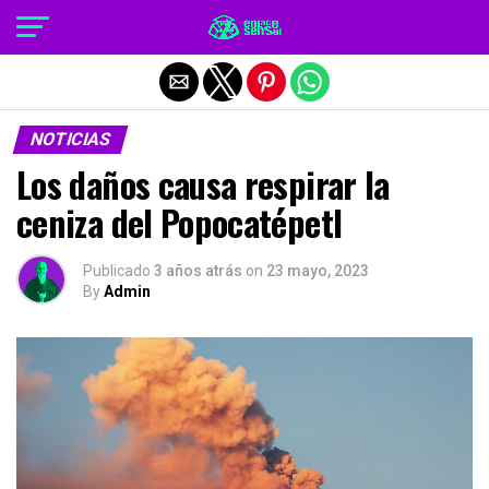
Salir de la versión móvil
NOTICIAS
Los daños causa respirar la
ceniza del Popocatépetl
Publicado
3 años atrás
on
23 mayo, 2023
By
Admin