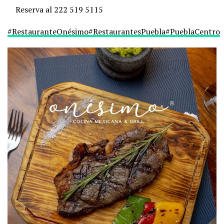
Reserva al 222 519 5115⁩
#RestauranteOnésimo
#RestaurantesPuebla
#PueblaCentro