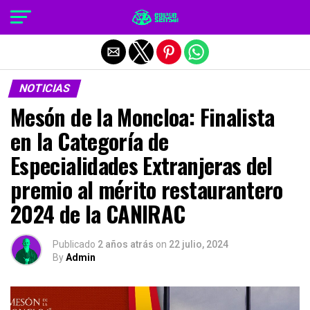
Salir de la versión móvil
NOTICIAS
Mesón de la Moncloa: Finalista
en la Categoría de
Especialidades Extranjeras del
premio al mérito restaurantero
2024 de la CANIRAC
Publicado
2 años atrás
on
22 julio, 2024
By
Admin