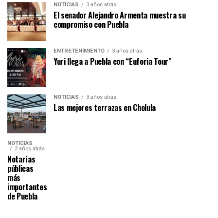
NOTICIAS
3 años atrás
El senador Alejandro Armenta muestra su
compromiso con Puebla
ENTRETENIMIENTO
3 años atrás
Yuri llega a Puebla con “Euforia Tour”
NOTICIAS
3 años atrás
Las mejores terrazas en Cholula
NOTICIAS
2 años atrás
Notarías
públicas
más
importantes
de Puebla