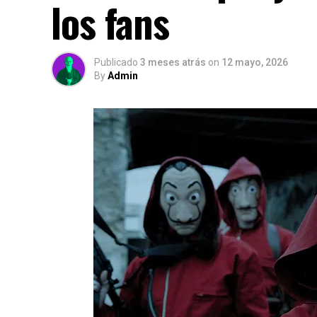
los fans
Publicado
3 meses atrás
on
12 mayo, 2026
By
Admin