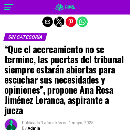
Salir de la versión móvil
SIN CATEGORÍA
“Que el acercamiento no se
termine, las puertas del tribunal
siempre estarán abiertas para
escuchar sus necesidades y
opiniones”, propone Ana Rosa
Jiménez Loranca, aspirante a
jueza
Publicado
1 año atrás
on
1 mayo, 2025
By
Admin