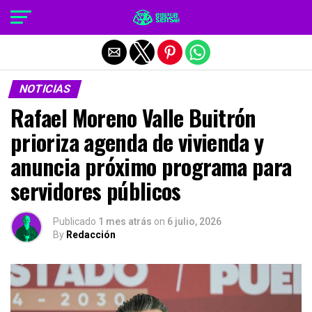
Salir de la versión móvil
NOTICIAS
Rafael Moreno Valle Buitrón
prioriza agenda de vivienda y
anuncia próximo programa para
servidores públicos
Publicado
1 mes atrás
on
6 julio, 2026
By
Redacción