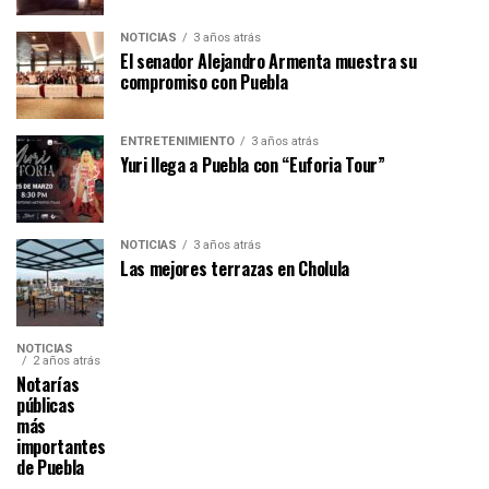
NOTICIAS
3 años atrás
El senador Alejandro Armenta muestra su
compromiso con Puebla
ENTRETENIMIENTO
3 años atrás
Yuri llega a Puebla con “Euforia Tour”
NOTICIAS
3 años atrás
Las mejores terrazas en Cholula
NOTICIAS
2 años atrás
Notarías
públicas
más
importantes
de Puebla