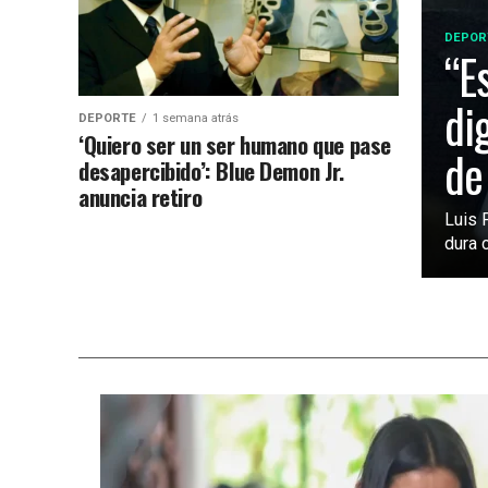
DEPOR
“E
di
DEPORTE
1 semana atrás
‘Quiero ser un ser humano que pase
de
desapercibido’: Blue Demon Jr.
anuncia retiro
Luis 
dura c
SIN CATEGORÍA
7 horas atrás
FIFA analiza ampliar el Mundial
2030 a 64 selecciones