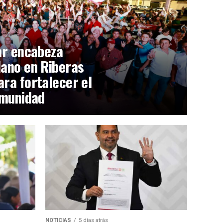
ar encabeza
ano en Riberas
ra fortalecer el
omunidad
NOTICIAS
5 días atrás