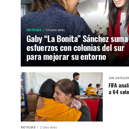
NOTICIAS
5 horas atrás
Gaby “La Bonita” Sánchez suma
esfuerzos con colonias del sur
para mejorar su entorno
SIN CATEGO
FIFA anal
a 64 sel
NOTICIAS
2 días atrás