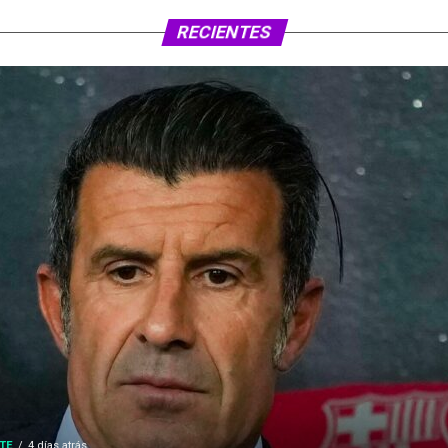
RECIENTES
TE
4 días atrás