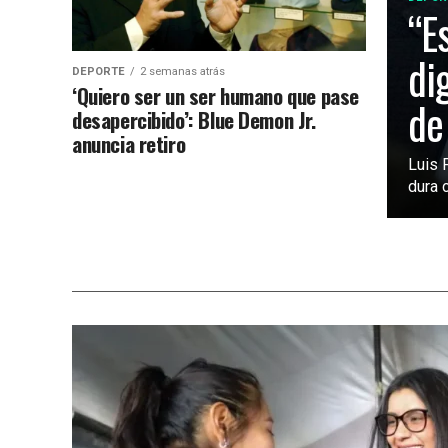
“E
di
DEPORTE
2 semanas atrás
‘Quiero ser un ser humano que pase
de
desapercibido’: Blue Demon Jr.
anuncia retiro
Luis 
dura c