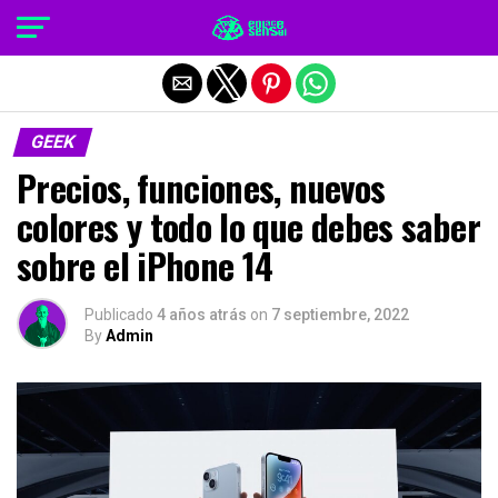
Salir de la versión móvil
GEEK
Precios, funciones, nuevos
colores y todo lo que debes saber
sobre el iPhone 14
Publicado
4 años atrás
on
7 septiembre, 2022
By
Admin