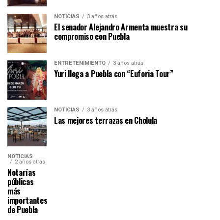
NOTICIAS
3 años atrás
El senador Alejandro Armenta muestra su
compromiso con Puebla
ENTRETENIMIENTO
3 años atrás
Yuri llega a Puebla con “Euforia Tour”
NOTICIAS
3 años atrás
Las mejores terrazas en Cholula
NOTICIAS
2 años atrás
Notarías
públicas
más
importantes
de Puebla