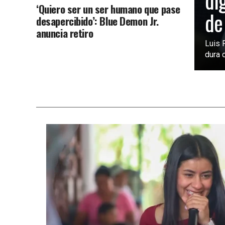
di
‘Quiero ser un ser humano que pase
de
desapercibido’: Blue Demon Jr.
anuncia retiro
Luis 
dura c
SIN CATEGORÍA
7 horas atrás
FIFA analiza ampliar el Mundial
2030 a 64 selecciones