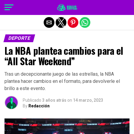
Salir de la versión móvil
DEPORTE
La NBA plantea cambios para el
“All Star Weekend”
Tras un decepcionante juego de las estrellas, la NBA
plantea hacer cambios en el formato, para devolverle el
brillo a este evento.
Publicado
3 años atrás
on
14 marzo, 2023
By
Redacción