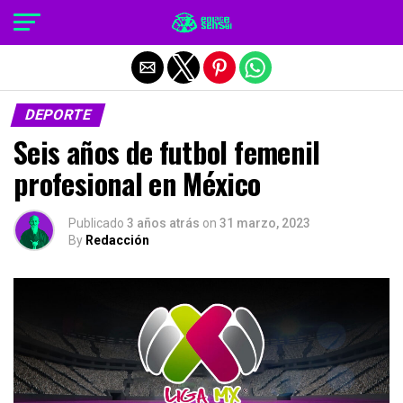
Salir de la versión móvil
DEPORTE
Seis años de futbol femenil
profesional en México
Publicado
3 años atrás
on
31 marzo, 2023
By
Redacción