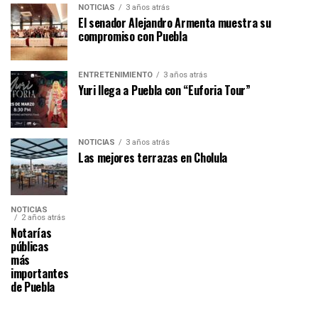
NOTICIAS
3 años atrás
El senador Alejandro Armenta muestra su
compromiso con Puebla
ENTRETENIMIENTO
3 años atrás
Yuri llega a Puebla con “Euforia Tour”
NOTICIAS
3 años atrás
Las mejores terrazas en Cholula
NOTICIAS
2 años atrás
Notarías
públicas
más
importantes
de Puebla