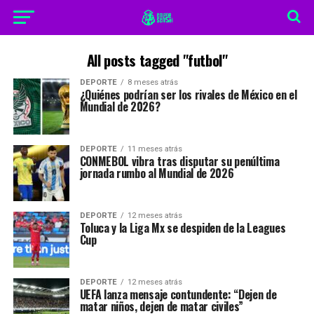
All posts tagged "futbol"
DEPORTE
8 meses atrás
¿Quiénes podrían ser los rivales de México en el
Mundial de 2026?
DEPORTE
11 meses atrás
CONMEBOL vibra tras disputar su penúltima
jornada rumbo al Mundial de 2026
DEPORTE
12 meses atrás
Toluca y la Liga Mx se despiden de la Leagues
Cup
DEPORTE
12 meses atrás
UEFA lanza mensaje contundente: “Dejen de
matar niños, dejen de matar civiles”