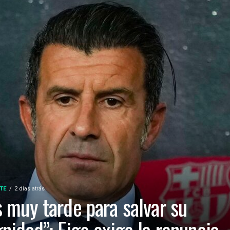
TE
2 días atrás
s muy tarde para salvar su