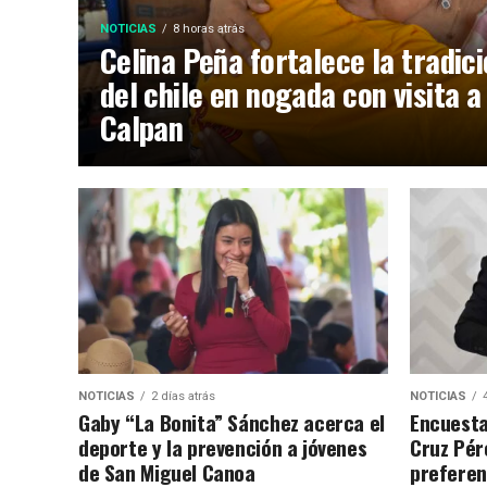
NOTICIAS
8 horas atrás
Celina Peña fortalece la tradic
del chile en nogada con visita a
Calpan
NOTICIAS
2 días atrás
NOTICIAS
Gaby “La Bonita” Sánchez acerca el
Encuesta
deporte y la prevención a jóvenes
Cruz Pére
de San Miguel Canoa
preferen