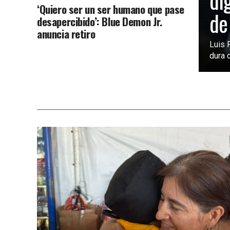
di
‘Quiero ser un ser humano que pase
de
desapercibido’: Blue Demon Jr.
anuncia retiro
Luis 
dura c