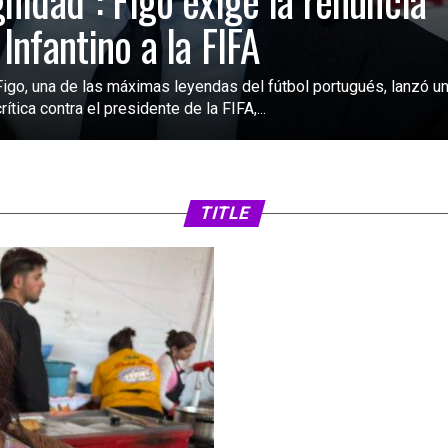
gnidad”: Figo exige la renuncia
 Infantino a la FIFA
Figo, una de las máximas leyendas del fútbol portugués, lanzó u
rítica contra el presidente de la FIFA,...
SIN CATEGORÍA
2 días atrás
FIFA analiza ampl
2030 a 64 selecc
TITLE