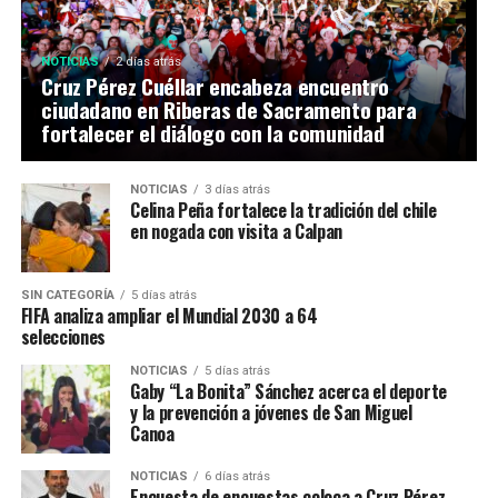
NOTICIAS
2 días atrás
Cruz Pérez Cuéllar encabeza encuentro
ciudadano en Riberas de Sacramento para
fortalecer el diálogo con la comunidad
NOTICIAS
3 días atrás
Celina Peña fortalece la tradición del chile
en nogada con visita a Calpan
SIN CATEGORÍA
5 días atrás
FIFA analiza ampliar el Mundial 2030 a 64
selecciones
NOTICIAS
5 días atrás
Gaby “La Bonita” Sánchez acerca el deporte
y la prevención a jóvenes de San Miguel
Canoa
NOTICIAS
6 días atrás
Encuesta de encuestas coloca a Cruz Pérez