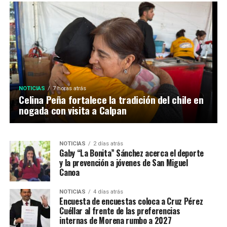
NOTICIAS
7 horas atrás
Celina Peña fortalece la tradición del chile en
SIN CATEGORÍA
2 días atrás
FIFA analiza ampliar el Mundial 2030 a 64
nogada con visita a Calpan
selecciones
NOTICIAS
2 días atrás
Gaby “La Bonita” Sánchez acerca el deporte
y la prevención a jóvenes de San Miguel
Canoa
NOTICIAS
4 días atrás
Encuesta de encuestas coloca a Cruz Pérez
Cuéllar al frente de las preferencias
internas de Morena rumbo a 2027